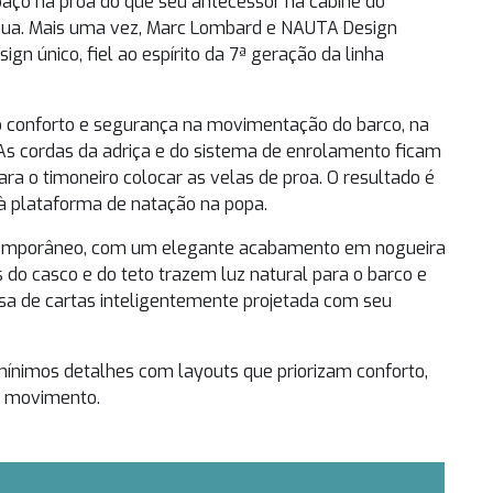
paço na proa do que seu antecessor na cabine do
a água. Mais uma vez, Marc Lombard e NAUTA Design
n único, fiel ao espírito da 7ª geração da linha
o conforto e segurança na movimentação do barco, na
As cordas da adriça e do sistema de enrolamento ficam
ra o timoneiro colocar as velas de proa. O resultado é
o à plataforma de natação na popa.
ontemporâneo, com um elegante acabamento em nogueira
s do casco e do teto trazem luz natural para o barco e
sa de cartas inteligentemente projetada com seu
mínimos detalhes com layouts que priorizam conforto,
de movimento.