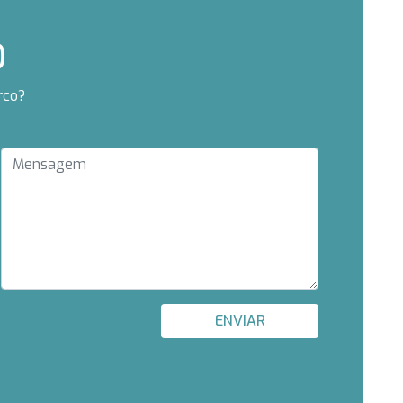
O
rco?
ENVIAR