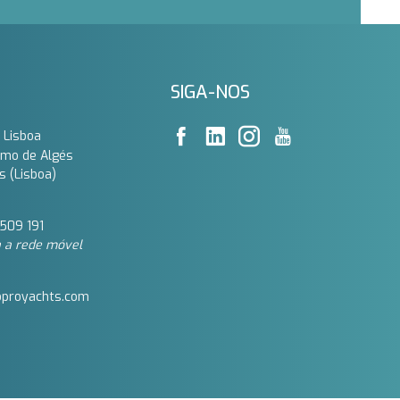
SIGA-NOS
 Lisboa
imo de Algés
s (Lisboa)
509 191‬
 a rede móvel
oproyachts.com