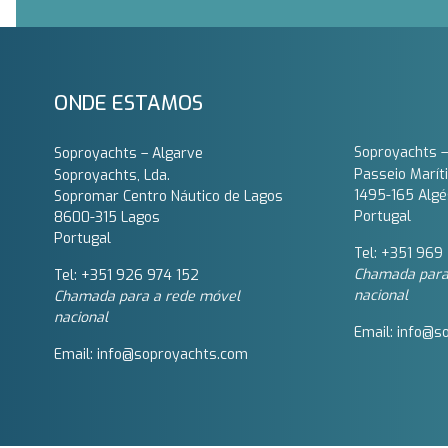
ONDE ESTAMOS
Soproyachts –
Soproyachts – Algarve
Passeio Marít
Soproyachts, Lda.
1495-165 Algé
Sopromar Centro Náutico de Lagos
Portugal
8600-315 Lagos
Portugal
Tel: +351 969 
Chamada para
Tel: +351 926 974 152
nacional
Chamada para a rede móvel
nacional
Email: info@s
Email: info@soproyachts.com