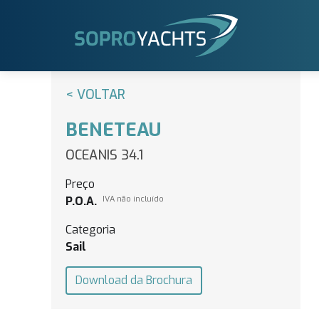
< VOLTAR
BENETEAU
OCEANIS 34.1
Preço
P.O.A.
IVA não incluído
Categoria
Sail
Download da Brochura