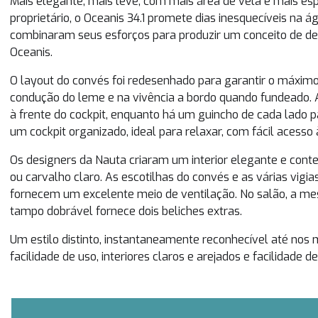
Mais elegante, mais leve, com mais área de vela e mais es
proprietário, o Oceanis 34.1 promete dias inesquecíveis n
combinaram seus esforços para produzir um conceito de desig
Oceanis.
O layout do convés foi redesenhado para garantir o máxim
condução do leme e na vivência a bordo quando fundeado. 
à frente do cockpit, enquanto há um guincho de cada lado pa
um cockpit organizado, ideal para relaxar, com fácil acess
Os designers da Nauta criaram um interior elegante e c
ou carvalho claro. As escotilhas do convés e as várias vigia
fornecem um excelente meio de ventilação. No salão, a me
tampo dobrável fornece dois beliches extras.
Um estilo distinto, instantaneamente reconhecível até nos 
facilidade de uso, interiores claros e arejados e facilidade 