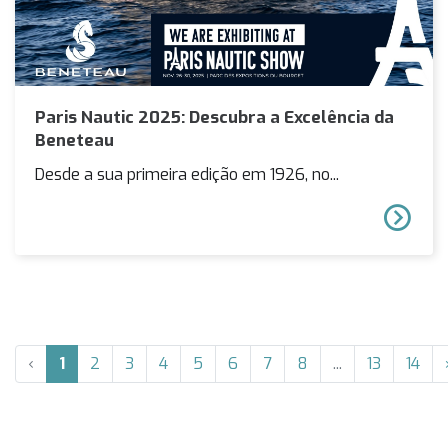
Paris Nautic 2025: Descubra a Excelência da
Beneteau
Desde a sua primeira edição em 1926, no...
‹
1
2
3
4
5
6
7
8
...
13
14