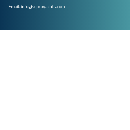
Email: info@soproyachts.com
Soproyachts – Lisboa
Passeio Marítimo de Algés
1495-165 Algés (Lisboa)
Portugal
Tel: +351 969 509 191‬
Chamada para a rede móvel nacional
Email: info@soproyachts.com
SIGA-NOS
Soproyachts, Lda. © 2024. Todos os direitos reservados.