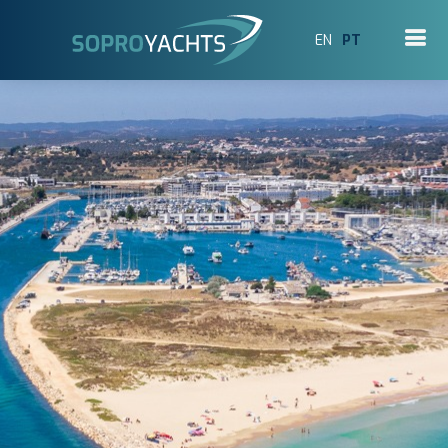
EN
PT