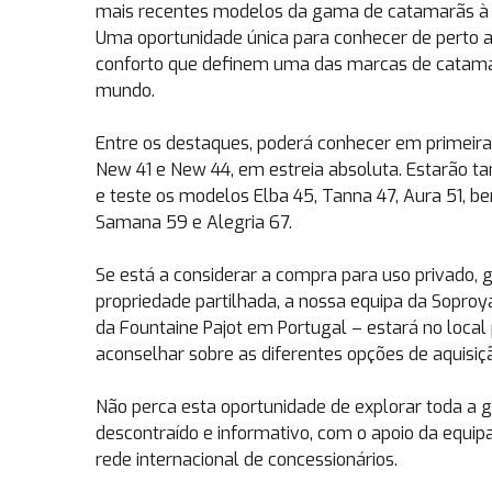
mais recentes modelos da gama de catamarãs à v
Uma oportunidade única para conhecer de perto a
conforto que definem uma das marcas de catama
mundo.
Entre os destaques, poderá conhecer em primei
New 41 e New 44, em estreia absoluta. Estarão ta
e teste os modelos Elba 45, Tanna 47, Aura 51,
Samana 59 e Alegria 67.
Se está a considerar a compra para uso privado, 
propriedade partilhada, a nossa equipa da Soproya
da Fountaine Pajot em Portugal – estará no loca
aconselhar sobre as diferentes opções de aquisiç
Não perca esta oportunidade de explorar toda 
descontraído e informativo, com o apoio da equipa
rede internacional de concessionários.