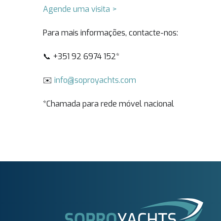
Agende uma visita >
Para mais informações, contacte-nos:
📞 +351 92 6974 152*
✉️
info@soproyachts.com
*Chamada para rede móvel nacional