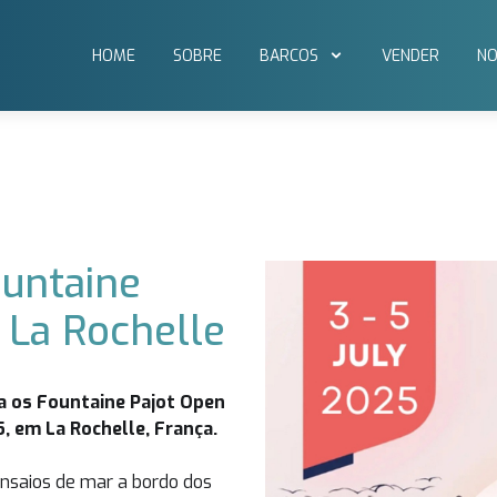
HOME
SOBRE
BARCOS
VENDER
NO
untaine
 La Rochelle
a os Fountaine Pajot Open
5, em La Rochelle, França.
ensaios de mar a bordo dos