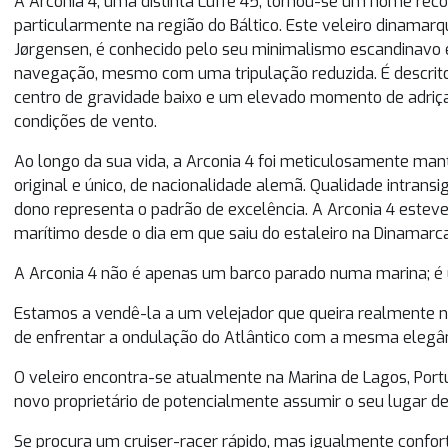
A Arconia 4, uma distinta Luffe 45, tornou-se um nome rec
particularmente na região do Báltico. Este veleiro dinamar
Jørgensen, é conhecido pelo seu minimalismo escandinavo 
navegação, mesmo com uma tripulação reduzida. É descri
centro de gravidade baixo e um elevado momento de adriç
condições de vento.
Ao longo da sua vida, a Arconia 4 foi meticulosamente mant
original e único, de nacionalidade alemã. Qualidade intran
dono representa o padrão de excelência. A Arconia 4 esteve
marítimo desde o dia em que saiu do estaleiro na Dinamarca
A Arconia 4 não é apenas um barco parado numa marina; é
Estamos a vendê-la a um velejador que queira realmente
de enfrentar a ondulação do Atlântico com a mesma elegân
O veleiro encontra-se atualmente na Marina de Lagos, Port
novo proprietário de potencialmente assumir o seu lugar d
Se procura um cruiser-racer rápido, mas igualmente confo