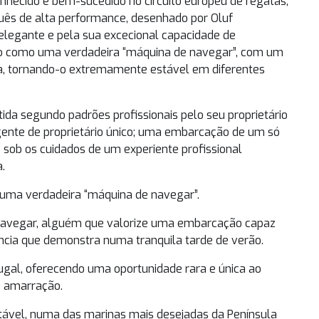
onhecido e bem-sucedido no circuito europeu de regatas,
quês de alta performance, desenhado por Oluf
elegante e pela sua excecional capacidade de
to como uma verdadeira “máquina de navegar”, com um
a, tornando-o extremamente estável em diferentes
ida segundo padrões profissionais pelo seu proprietário
sigente de proprietário único; uma embarcação de um só
 sob os cuidados de um experiente profissional
.
 uma verdadeira “máquina de navegar”.
 navegar, alguém que valorize uma embarcação capaz
cia que demonstra numa tranquila tarde de verão.
ugal, oferecendo uma oportunidade rara e única ao
e amarração.
rtável, numa das marinas mais desejadas da Península