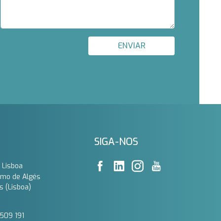
ENVIAR
SIGA-NOS
 Lisboa
imo de Algés
s (Lisboa)
509 191‬