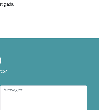
tigiada.
O
rco?