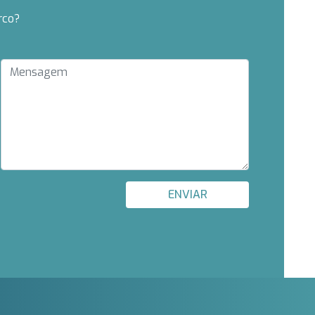
rco?
ENVIAR