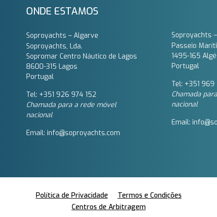
ONDE ESTAMOS
Soproyachts –
Soproyachts – Algarve
Passeio Marít
Soproyachts, Lda.
1495-165 Algé
Sopromar Centro Náutico de Lagos
Portugal
8600-315 Lagos
Portugal
Tel: +351 969 
Chamada para
Tel: +351 926 974 152
nacional
Chamada para a rede móvel
nacional
Email: info@s
Email: info@soproyachts.com
Política de Privacidade
Termos e Condições
Centros de Arbitragem