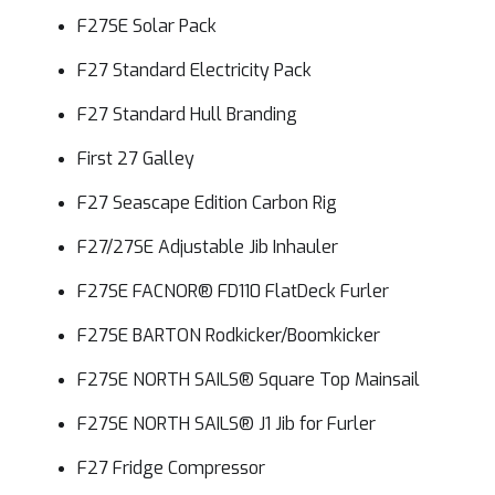
F27SE Solar Pack
F27 Standard Electricity Pack
F27 Standard Hull Branding
First 27 Galley
F27 Seascape Edition Carbon Rig
F27/27SE Adjustable Jib Inhauler
F27SE FACNOR® FD110 FlatDeck Furler
F27SE BARTON Rodkicker/Boomkicker
F27SE NORTH SAILS® Square Top Mainsail
F27SE NORTH SAILS® J1 Jib for Furler
F27 Fridge Compressor